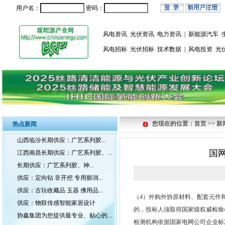
用户名：
密码：
风电资讯
光伏资讯
电力资讯
|
新能源汽车
风电招标
光伏招标
技术数据
|
风电投资
光
您现在的位置：首页 >> 新
热点新闻
山西临汾长期供应：广艺系列胶...
国
江西南昌长期供应：广艺系列胶、...
长期供应：广艺系列胶、神...
供应：定向钻 非开挖 专用膨润...
供应：古玩收藏品 玉器 佛用品...
（4）外购外协原材料、配套元件
供应：物联传感智能家居设计
的，投标人须取得国家级权威检验
协鑫集团为您提供最专业、贴心的...
检测机构依据国家电网公司企业标