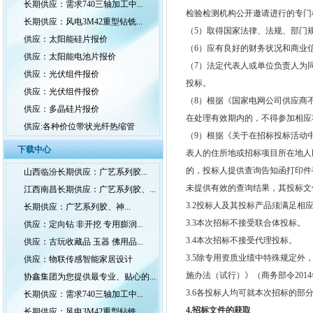
长期供应：需求740三轴加工中...
检验检测机构公开邀请进行的专门
长期供应：风电3M42重型钻铣...
（5）取得国家法律、法规、部门
供应：太阳能硅片报价
（6）应有良好的财务状况和商业
供应：太阳能电池片报价
（7）法定代表人或单位负责人为
供应：光伏组件报价
投标。
供应：光伏组件报价
（8）根据《国家电网公司供应商
供应：多晶硅片报价
在处理有效期内的，不得参加相应
供应:各种价位带状光纤热缩管
（9）根据《关于在招标投标活动中
下载中心
表人的住所地或招标项目所在地人
的，投标人提供查询告知函打印件
山西临汾长期供应：广艺系列胶...
未提供有效的查询结果，其投标文
江西南昌长期供应：广艺系列胶、...
3.2投标人及其投标产品须满足相
长期供应：广艺系列胶、神...
3.3本次招标不接受联合体投标。
供应：定向钻 非开挖 专用膨润...
3.4本次招标不接受代理投标。
供应：古玩收藏品 玉器 佛用品...
3.5除专用资质业绩中特殊规定
供应：物联传感智能家居设计
施办法（试行）》（商务部令201
协鑫集团为您提供最专业、贴心的...
3.6各投标人均可就本次招标的部
长期供应：需求740三轴加工中...
4.招标文件的获取
长期供应：风电3M42重型钻铣...