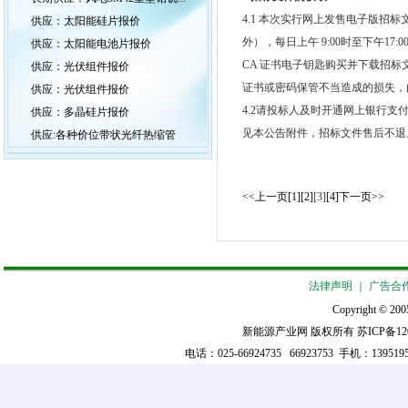
4.1 本次实行网上发售电子版招标文
供应：太阳能硅片报价
外），每日上午 9:00时至下午17:0
供应：太阳能电池片报价
CA 证书电子钥匙购买并下载招
供应：光伏组件报价
证书或密码保管不当造成的损失，
供应：光伏组件报价
4.2请投标人及时开通网上银行支
供应：多晶硅片报价
见本公告附件，招标文件售后不退
供应:各种价位带状光纤热缩管
<<上一页
[1]
[2]
[3]
[4]
下一页>>
法律声明
｜
广告合
Copyright © 2005
新能源产业网 版权所有
苏ICP备12
电话：025-66924735 66923753 手机：139519521