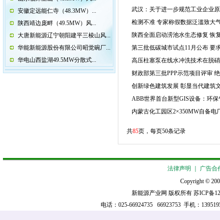
武汉：关于进一步规范工业企业原
安徽定远能仁寺（48.3MW）...
检测不准 专家称假数据泛滥致大
陕西靖边庞畔（49.5MW）风...
陕西全面启动涝池水生态修复 恢
大唐新能源辽宁朝阳建平三棱山风...
华能新能源股份有限公司昭觉碗厂...
第三批低碳城市试点11月公布 要
华电山西盐湖49.5MW分散式...
高压柱塞泵在线水冲洗技术在脱
财政部第三批PPP示范项目评审 
创新绿色建筑发展 彰显当代建筑文化
ABB世界首台新型GIS设备：环
内蒙古化工园区2×350MW自备
共
85
页，每页50条记录
法律声明
｜
广告合
Copyright © 200
新能源产业网 版权所有
苏ICP备12
电话：025-66924735 66923753 手机：13951952