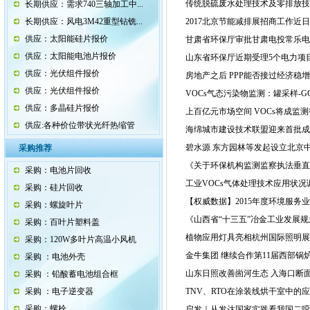
传统脱硫废水处理技术及零排放技
长期供应：需求740三轴加工中...
长期供应：风电3M42重型钻铣...
2017北京节能减排展招商工作近
供应：太阳能硅片报价
甘肃省环保厅审批甘肃电投常乐电厂4
供应：太阳能电池片报价
山东省环保厅近期受理5个电力项
供应：光伏组件报价
房地产之后 PPP能否接过经济稳
供应：光伏组件报价
VOCs气态污染物监测：罐采样-G
供应：多晶硅片报价
上百亿元市场空间 VOCs将成监
供应:各种价位带状光纤热缩管
海绵城市建设技术联盟迎来首批成
碧水源 东方园林等发起设立北京中
采购推荐
《关于环保机构监测监察执法垂直
采购：电池片回收
工业VOCs气体处理技术应用状况
采购：硅片回收
【权威数据】2015年度环境服务
采购：螺旋叶片
《山西省“十三五”冶金工业发展
采购：百叶片塑料盖
植物应用灯具亮相杭州国际照明展
采购：120W多叶片高温小风机
金牛集团 继续合作第11届西部锅
采购 ：电池外壳
山东日照改善崮河生态 入海口断
采购 ：铅酸蓄电池组合框
采购 ：电子逆变器
TNV、RTO在涂装线烘干室中的
采购：螺栓
启发｜从发达国家实践看我国二噁