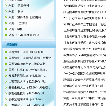
采购 ：废弃钢材
包装印刷有话说：16省市开征VO
采购 ：轴承
绿色照明智能照明双拼盘 杭州上
采购：塑料法兰（注塑件）
2016江苏国际绿色建筑展览会11
采购：T型螺栓
环保行业2016年三季报综述：营
采购：螺栓
山东省环保厅近期审批3个热电联
采购 ：SMC磁性开关D-C7...
甘肃省环保厅拟审批华能天水热电厂
甘肃省环保厅受理甘肃电投常乐电厂4
最新招标
第四届“绿发会”将于25日盛大开
国网酒泉－湖南±800kV特高...
实力展商济锅 再次精彩亮相201
国网酒泉－湖南特高压和山西晋北...
解析活性炭吸附技术净化VOCs
国网福建2015年第二批设备材...
碳交易市场落地 对未来电力行业
国网（江苏）2014年第三批物...
“一带一路”倡议为沿线国家开展
安徽定远能仁寺（48.3MW）...
环保部：2016年度环境保护科技
山西岢岚大涧（49.5MW）风...
环保部公布2016年度环境保护科
安徽全椒大山（46MW）风电项...
中科院南京分院院长周健民：“土壤
陕西靖边庞畔（49.5MW）风...
湖南：组织开展2017年度土壤污
安徽宣城南漪湖（49.5MW）...
未来污水处理节能技术评估报告：
山东临沭玉山（48.3MW）风...