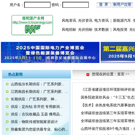
用户名：
密码：
风电资讯
光伏资讯
电力资讯
|
新能源汽车
风电招标
光伏招标
技术数据
|
风电投资
光
您现在的位置：首页 >>
热点新闻
山西临汾长期供应：广艺系列胶...
《江苏省建设项目环境影响评价改
江西南昌长期供应：广艺系列胶、...
国务院政策吹风会：“十三五”生
长期供应：广艺系列胶、神...
【技术】余热发电系统汽塞事故的
供应：定向钻 非开挖 专用膨润...
全球碳排放连续第三年实现零增长
供应：古玩收藏品 玉器 佛用品...
全球碳排放连续第三年实现零增长
供应：物联传感智能家居设计
山西环保厅拟批准8个电力项目：火
协鑫集团为您提供最专业、贴心的...