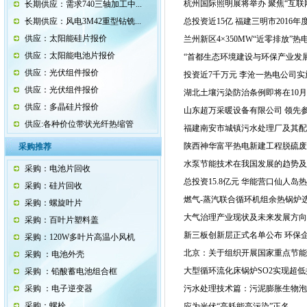
杭州国际照明展将举办 聚焦“互联
长期供应：需求740三轴加工中...
长期供应：风电3M42重型钻铣...
总投资近15亿 福建三明市201
供应：太阳能硅片报价
兰州新区4×350MW“近零排放”
供应：太阳能电池片报价
“首都生态环境建设与环保产业发
供应：光伏组件报价
投资近7千万元 李沧一热电公司
供应：光伏组件报价
湖北土壤污染防治条例即将在10
供应：多晶硅片报价
山东超万采暖设备有限公司 领先
供应:各种价位带状光纤热缩管
福建南安市城镇污水处理厂及其配
陕西神华富平热电新建工程脱硫废
采购推荐
水泵节能技术在我国发展的趋势及
采购：电池片回收
总投资15.8亿元 华能营口仙人岛
采购：硅片回收
燃气-蒸汽联合循环机组余热锅炉
采购：螺旋叶片
大气治理产业现状及未来发展方向
采购：百叶片塑料盖
新三板创新层正式名单公布 环保企
采购：120W多叶片高温小风机
北京：关于组织开展国家重点节能
采购 ：电池外壳
大型循环流化床锅炉SO2实现超
采购 ：铅酸蓄电池组合框
采购 ：电子逆变器
污水处理技术篇：污泥膨胀生物泡
采购：螺栓
应为光伏“高耗能高污染”正名