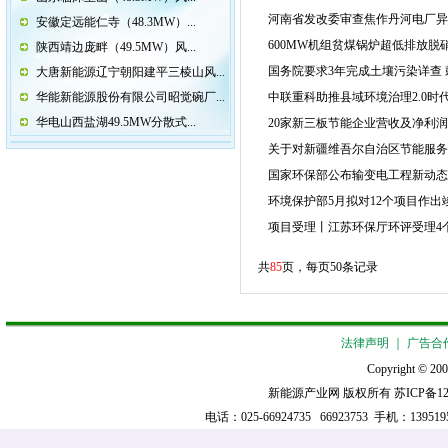
河南省发改委审查焦作丹河电厂异地扩
安徽定远能仁寺（48.3MW）...
600MW机组贫煤锅炉超低排放脱
陕西靖边庞畔（49.5MW）风...
国务院要求3年完成土壤污染详查
大唐新能源辽宁朝阳建平三棱山风...
华能新能源股份有限公司昭觉碗厂...
中联重科助推县域环境治理2.0时
华电山西盐湖49.5MW分散式...
20家新三板节能企业营收及净利
关于对新疆维吾尔自治区节能服务
国家环保部公布输变电工程新动态
环境保护部5月拟对12个项目作出
项目受理丨江苏环保厅环评受理4
共
85
页，每页50条记录
法律声明
｜
广告合
Copyright © 200
新能源产业网 版权所有
苏ICP备12
电话：025-66924735 66923753 手机：13951952