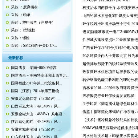
采购 ：废弃钢材
科技治水四两拨千斤 水专项突破水
采购 ：轴承
山西约谈水质恶化5市 煤炭大省被
采购：塑料法兰（注塑件）
环保税若推出将推动整个行业 20
采购：T型螺栓
进展|新疆准东北一电厂2×660
采购：螺栓
住房城乡建设部提出20条政策推
采购 ：SMC磁性开关D-C7...
广西省环保厅5月份共对5个电力
70名环保业内人士齐聚北京 只为看
最新招标
超低排放形势下的脱硝系统管理及
国网酒泉－湖南±800kV特高...
热泵循环水供热项目边界参数的设
国网酒泉－湖南特高压和山西晋北...
转炉钢渣热能回收利用的理论分析
国网福建2015年第二批设备材...
吉林省2016—2020年政府环境
国网（江苏）2014年第三批物...
浅析陶瓷行业环保设备发展现状
安徽定远能仁寺（48.3MW）...
关于印发《湖南省促进绿色建材生
山西岢岚大涧（49.5MW）风...
借鉴丨循环流化床锅炉在神东电力
安徽全椒大山（46MW）风电项...
【技术】篦冷机急冷段配风的技改
陕西靖边庞畔（49.5MW）风...
600MW机组贫煤锅炉超低排放脱
安徽宣城南漪湖（49.5MW）...
污水处理技术篇：印染废水深度处
山东临沭玉山（48.3MW）风...