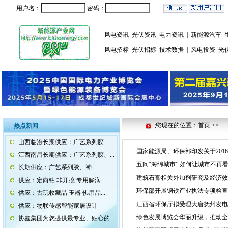
用户名：
密码：
风电资讯
光伏资讯
电力资讯
|
新能源汽车
风电招标
光伏招标
技术数据
|
风电投资
光
您现在的位置：首页 >>
热点新闻
山西临汾长期供应：广艺系列胶...
国家能源局、环保部印发关于20
江西南昌长期供应：广艺系列胶、...
五问“海绵城市” 如何让城市不再
长期供应：广艺系列胶、神...
建筑石膏相关外加剂研究及经济效
供应：定向钻 非开挖 专用膨润...
环保部开展钢铁产业执法专项检查
供应：古玩收藏品 玉器 佛用品...
江西省环保厅拟受理大唐抚州发电2
供应：物联传感智能家居设计
绿色发展博览会华丽升级，推动全
协鑫集团为您提供最专业、贴心的...