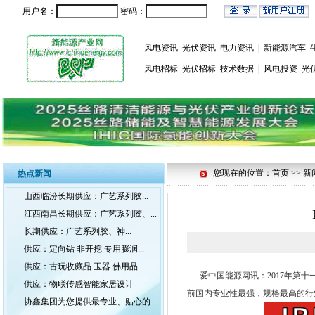
用户名：
密码：
风电资讯
光伏资讯
电力资讯
|
新能源汽车
风电招标
光伏招标
技术数据
|
风电投资
光
您现在的位置：首页 >> 新
热点新闻
山西临汾长期供应：广艺系列胶...
江西南昌长期供应：广艺系列胶、...
长期供应：广艺系列胶、神...
供应：定向钻 非开挖 专用膨润...
供应：古玩收藏品 玉器 佛用品...
爱中国能源网讯：2017年第十一
供应：物联传感智能家居设计
前国内专业性最强，规格最高的行
协鑫集团为您提供最专业、贴心的...