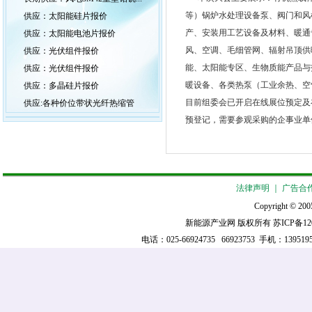
等）锅炉水处理设备泵、阀门和风
供应：太阳能硅片报价
产、安装用工艺设备及材料、暖通
供应：太阳能电池片报价
风、空调、毛细管网、辐射吊顶供
供应：光伏组件报价
能、太阳能专区、生物质能产品与
供应：光伏组件报价
暖设备、各类热泵（工业余热、空
供应：多晶硅片报价
目前组委会已开启在线展位预定及在线免费参
供应:各种价位带状光纤热缩管
预登记，需要参观采购的企事业单位也可登录ht
法律声明
｜
广告合
Copyright © 2005
新能源产业网 版权所有
苏ICP备12
电话：025-66924735 66923753 手机：139519521