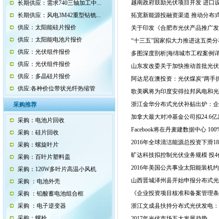
越南政府鼓励光伏项目开发 进口
长期供应：需求740三轴加工中...
长期供应：风电3M42重型钻铣...
拓宽新能源投融资渠道 推动分布
供应：太阳能硅片报价
关于印发《合肥市光伏产品推广发
供应：太阳能电池片报价
“十三五”国家拟大力推进这五类
供应：光伏组件报价
多图深度剖析|海绵城市工程案例
供应：光伏组件报价
山东发改委关于加快推动首批光伏
供应：多晶硅片报价
阿达尼在澳投资：光伏煤炭“两手抓
供应:各种价位带状光纤热缩管
歌美飒将为印度安得拉邦风电和光
浙江金华分布式光伏补贴出炉：企业0.
采购推荐
加拿大最大对冲基金公司拟24.6亿加
采购：电池片回收
Facebook将在丹麦建数据中心 1
采购：硅片回收
2016年全球清洁能源总投资下滑18
采购：螺旋叶片
旷达科技拟控制光伏业务规模 投
采购：百叶片塑料盖
2016年美国公共事业太阳能装机约9
采购：120W多叶片高温小风机
山西晋城泽州县开始申报分布式光伏
采购 ：电池外壳
《企业投资项目核准和备案管理条
采购 ：铅酸蓄电池组合框
采购 ：电子逆变器
浙江文成县扶持分布式光伏发电：县
采购：螺栓
2017年光伏市场五大发展趋势