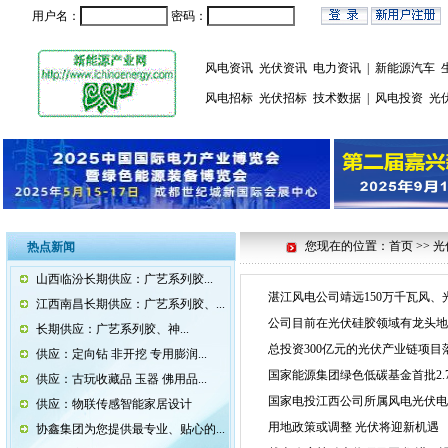
用户名：
密码：
风电资讯
光伏资讯
电力资讯
|
新能源汽车
风电招标
光伏招标
技术数据
|
风电投资
光
您现在的位置：首页 >> 
热点新闻
山西临汾长期供应：广艺系列胶...
湛江风电公司靖远150万千瓦风、
江西南昌长期供应：广艺系列胶、...
公司目前在光伏硅胶领域有龙头地位
长期供应：广艺系列胶、神...
总投资300亿元的光伏产业链项目
供应：定向钻 非开挖 专用膨润...
国家能源集团绿色低碳基金首批2.
供应：古玩收藏品 玉器 佛用品...
国家电投江西公司所属风电光伏电
供应：物联传感智能家居设计
用地政策或调整 光伏将迎新机遇
协鑫集团为您提供最专业、贴心的...