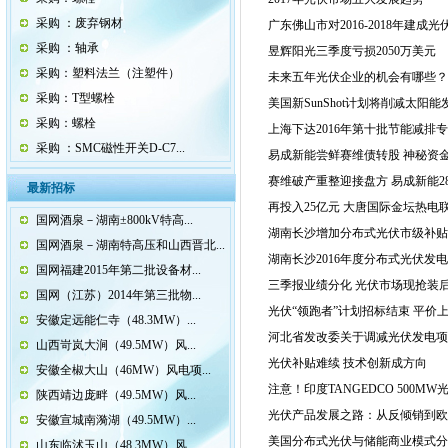
采购 ：废弃钢材
广东佛山市对2016-2018年建
采购 ：轴承
昱辉阳光三季度亏损2050万美元
采购：塑料法兰（注塑件）
未来五年光伏企业的机会有哪些？
采购：T型螺栓
美国新SunShot计划将削减太阳能
采购：螺栓
上海下达2016年第十批节能减排专项
采购 ：SMC磁性开关D-C7...
易成新能尝鲜赛维债转股 神秘资
赛维破产重整迎接盘方 易成新能2
最新招标
再投入25亿元 大唐国际金坛热电
国网酒泉－湖南±800kV特高...
湖南长沙增加分布式光伏市级补贴：
国网酒泉－湖南特高压和山西晋北...
湖南长沙2016年度分布式光伏发电
国网福建2015年第二批设备材...
三季报业绩分化 光伏市场现抢装
国网（江苏）2014年第三批物...
光伏“领跑者”计划招标结束 平价
安徽定远能仁寺（48.3MW）...
河北省发改委关于调减光伏发电项
山西岢岚大涧（49.5MW）风...
光伏补贴难续 技术创新成方向
安徽全椒大山（46MW）风电项...
注意！印度TANGEDCO 500M
陕西靖边庞畔（49.5MW）风...
光伏产品发展之路：从反倾销到欧
安徽宣城南漪湖（49.5MW）...
美国分布式光伏与储能商业模式分
山东临沭玉山（48.3MW）风...