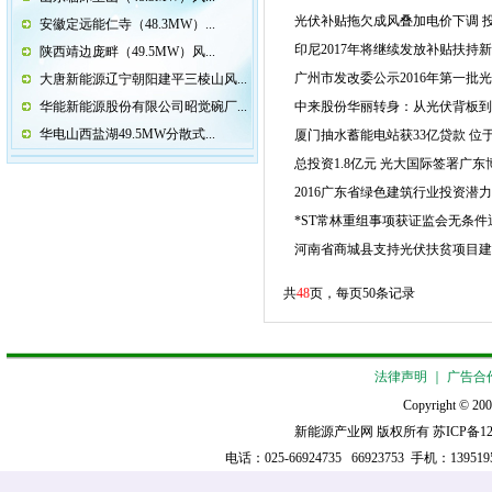
光伏补贴拖欠成风叠加电价下调 
安徽定远能仁寺（48.3MW）...
印尼2017年将继续发放补贴扶持
陕西靖边庞畔（49.5MW）风...
广州市发改委公示2016年第一批
大唐新能源辽宁朝阳建平三棱山风...
华能新能源股份有限公司昭觉碗厂...
中来股份华丽转身：从光伏背板到
华电山西盐湖49.5MW分散式...
厦门抽水蓄能电站获33亿贷款 位
总投资1.8亿元 光大国际签署广
2016广东省绿色建筑行业投资潜
*ST常林重组事项获证监会无条件通
河南省商城县支持光伏扶贫项目建
共
48
页，每页50条记录
法律声明
｜
广告合
Copyright © 200
新能源产业网 版权所有
苏ICP备12
电话：025-66924735 66923753 手机：13951952