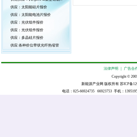
供应：太阳能硅片报价
供应：太阳能电池片报价
供应：光伏组件报价
供应：光伏组件报价
供应：多晶硅片报价
供应:各种价位带状光纤热缩管
法律声明
｜
广告合
Copyright © 2005
新能源产业网 版权所有
苏ICP备12
电话：025-66924735 66923753 手机：139519521