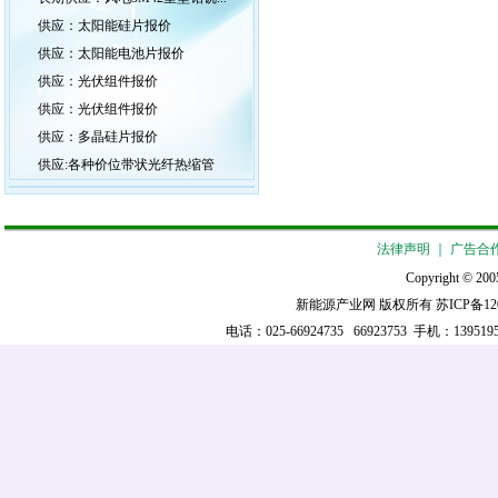
供应：太阳能硅片报价
供应：太阳能电池片报价
供应：光伏组件报价
供应：光伏组件报价
供应：多晶硅片报价
供应:各种价位带状光纤热缩管
法律声明
｜
广告合
Copyright © 2005
新能源产业网 版权所有
苏ICP备12
电话：025-66924735 66923753 手机：139519521