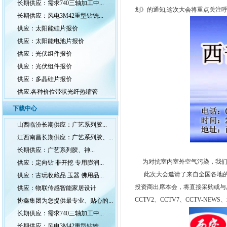
长期供应：需求740三轴加工中...
划》的通知,这次大会将重点关注
长期供应：风电3M42重型钻铣...
供应：太阳能硅片报价
供应：太阳能电池片报价
供应：光伏组件报价
供应：光伏组件报价
供应：多晶硅片报价
供应:各种价位带状光纤热缩管
下载中心
山西临汾长期供应：广艺系列胶...
江西南昌长期供应：广艺系列胶、...
长期供应：广艺系列胶、神...
为对抗室内室外空气污染，我们将于2
供应：定向钻 非开挖 专用膨润...
此次大会邀请了来自全国各地的
供应：古玩收藏品 玉器 佛用品...
投资商出席本会，将直接采购或与
供应：物联传感智能家居设计
CCTV2、CCTV7、CCTV-N
协鑫集团为您提供最专业、贴心的...
长期供应：需求740三轴加工中...
长期供应：风电3M42重型钻铣...