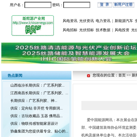
用户名：
密码：
风电资讯
光伏资讯
电力资讯
|
新能源汽车
风电招标
光伏招标
技术数据
|
风电投资
光
您现在的位置：首页 >> 新
热点新闻
山西临汾长期供应：广艺系列胶...
江西南昌长期供应：广艺系列胶、...
长期供应：广艺系列胶、神...
供应：定向钻 非开挖 专用膨润...
供应：古玩收藏品 玉器 佛用品...
爱中国能源网讯：本次展会在国
供应：物联传感智能家居设计
部、中国建筑装饰协会环境监测委
协鑫集团为您提供最专业、贴心的...
机构及媒体单位参与。本次活动旨