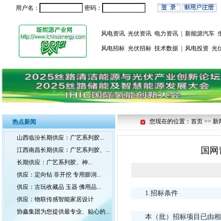
用户名：
密码：
风电资讯
光伏资讯
电力资讯
|
新能源汽车
风电招标
光伏招标
技术数据
|
风电投资
光
您现在的位置：首页 >> 新
热点新闻
山西临汾长期供应：广艺系列胶...
国网
江西南昌长期供应：广艺系列胶、...
长期供应：广艺系列胶、神...
供应：定向钻 非开挖 专用膨润...
供应：古玩收藏品 玉器 佛用品...
1.招标条件
供应：物联传感智能家居设计
协鑫集团为您提供最专业、贴心的...
本（批）招标项目已由相