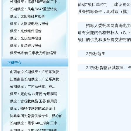
长期供应：需求740三轴加工中...
简称“项目单位”），建设资
长期供应：风电3M42重型钻铣...
具备招标条件，现对该（批）
供应：太阳能硅片报价
供应：太阳能电池片报价
招标人委托国网青海电力
供应：光伏组件报价
请有兴趣的合格投标人（以下简称
供应：光伏组件报价
项目的供货和服务提交密封的
供应：多晶硅片报价
供应:各种价位带状光纤热缩管
2.招标范围
下载中心
2.1招标货物及其数量、
山西临汾长期供应：广艺系列胶...
江西南昌长期供应：广艺系列胶、...
长期供应：广艺系列胶、神...
供应：定向钻 非开挖 专用膨润...
供应：古玩收藏品 玉器 佛用品...
供应：物联传感智能家居设计
协鑫集团为您提供最专业、贴心的...
长期供应：需求740三轴加工中...
长期供应：风电3M42重型钻铣...