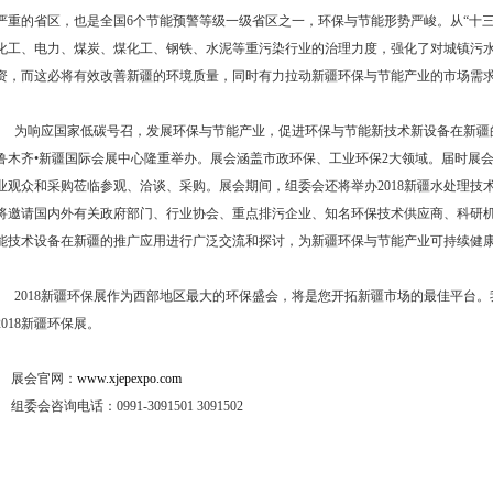
严重的省区，也是全国6个节能预警等级一级省区之一，环保与节能形势严峻。从“十
化工、电力、煤炭、煤化工、钢铁、水泥等重污染行业的治理力度，强化了对城镇污
资，而这必将有效改善新疆的环境质量，同时有力拉动新疆环保与节能产业的市场需
为响应国家低碳号召，发展环保与节能产业，促进环保与节能新技术新设备在新疆的推广
鲁木齐•新疆国际会展中心隆重举办。展会涵盖市政环保、工业环保2大领域。届时展会将有
业观众和采购莅临参观、洽谈、采购。展会期间，组委会还将举办2018新疆水处理技术
将邀请国内外有关政府部门、行业协会、重点排污企业、知名环保技术供应商、科研
能技术设备在新疆的推广应用进行广泛交流和探讨，为新疆环保与节能产业可持续健
2018新疆环保展作为西部地区最大的环保盛会，将是您开拓新疆市场的最佳平台。
2018新疆环保展。
展会官网：
www.xjepexpo.com
组委会咨询电话：0991-3091501 3091502