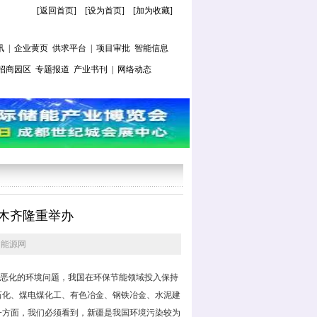
[返回首页]
[
设为首页
] [
加为收藏
]
讯
|
企业黄页
供求平台
|
项目审批
智能信息
招商园区
专题报道
产业书刊
|
网络动态
鲁木齐隆重举办
国能源网
恶化的环境问题，我国在环保节能领域投入保持
石化、煤电煤化工、有色冶金、钢铁冶金、水泥建
一方面，我们必须看到，新疆是我国环境污染较为