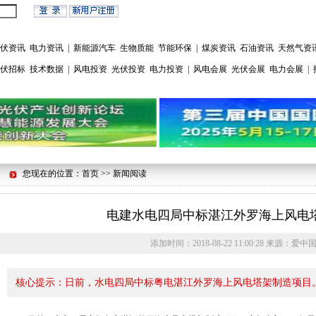
伏资讯
电力资讯
|
新能源汽车
生物质能
节能环保
|
煤炭资讯
石油资讯
天然气资
伏招标
技术数据
|
风电投资
光伏投资
电力投资
|
风电会展
光伏会展
电力会展
|
您现在的位置：首页 >> 新闻阅读
电建水电四局中标湛江外罗海上风电
添加时间：
2018-08-22 11:00:28
来源：
爱中
核心提示：日前，水电四局中标粤电湛江外罗海上风电塔架制造项目。中