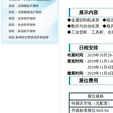
供应：太阳能硅片报价
展示内容
供应：太阳能电池片报价
供应：光伏组件报价
◆金属切削机床类 ◆锻
供应：光伏组件报价
◆数控与自动化类 ◆模具及
供应：多晶硅片报价
◆工业货柜、工具柜、仓
供应:各种价位带状光纤热缩管
日程安排
布展时间
：201
9
年
10
月
29
-
展览时间
：201
9
年
11
月
1
-
4
201
9
年
11
月
4
日
撤展时间
：201
9
年
11
月
4
展位费用
展位规格
特展区空地（无配置）
升级标准
展位3mX3m