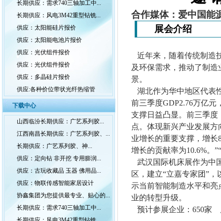
长期供应：需求740三轴加工中...
合作媒体：爱中国能源网 htt
长期供应：风电3M42重型钻铣...
展会介绍
供应：太阳能硅片报价
供应：太阳能电池片报价
供应：光伏组件报价
近年来，随着传统制造技
供应：光伏组件报价
及环保需求，推动了制造
供应：多晶硅片报价
景。
供应:各种价位带状光纤热缩管
湖北作为华中地区代表性的
前三季度GDP2.76万亿
下载中心
支撑日益凸显。前三季度，
山西临汾长期供应：广艺系列胶...
点。体现新兴产业发展方向
江西南昌长期供应：广艺系列胶、...
业增长的重要支撑，增长8.
长期供应：广艺系列胶、神...
增长的贡献率为10.6%。
供应：定向钻 非开挖 专用膨润...
武汉国际机床展作为中国
供应：古玩收藏品 玉器 佛用品...
区，建立“立嘉专家团”
供应：物联传感智能家居设计
示当前智能制造水平和亮
协鑫集团为您提供最专业、贴心的...
业的转型升级。
长期供应：需求740三轴加工中...
预计参展企业：650家 展
长期供应：风电3M42重型钻铣...