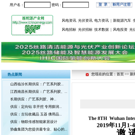
用户名：
密码：
风电资讯
光伏资讯
电力资讯
|
新能源汽车
风电招标
光伏招标
技术数据
|
风电投资
光
您现在的位置：首页 >> 新
热点新闻
山西临汾长期供应：广艺系列胶...
江西南昌长期供应：广艺系列胶、...
长期供应：广艺系列胶、神...
供应：定向钻 非开挖 专用膨润...
供应：古玩收藏品 玉器 佛用品...
The 8TH Wuhan Intern
供应：物联传感智能家居设计
201
9
年
11
月
1
-
4
协鑫集团为您提供最专业、贴心的...
邀 