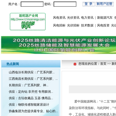
用户名：
密码：
风电资讯
光伏资讯
电力资讯
|
新能源汽车
风电招标
光伏招标
技术数据
|
风电投资
光
您现在的位置：首页 >> 新
热点新闻
山西临汾长期供应：广艺系列胶...
江西南昌长期供应：广艺系列胶、...
长期供应：广艺系列胶、神...
供应：定向钻 非开挖 专用膨润...
供应：古玩收藏品 玉器 佛用品...
爱中国能源网讯：“十二五”期间
供应：物联传感智能家居设计
染防治等环境指标。与此同时，“
协鑫集团为您提供最专业、贴心的...
中，工业化、城镇化进程都进入新