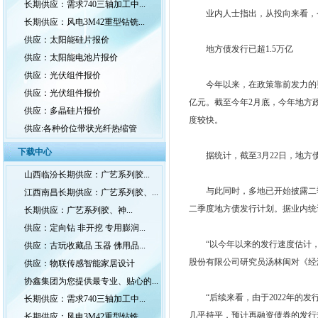
长期供应：需求740三轴加工中...
业内人士指出，从投向来看，今
长期供应：风电3M42重型钻铣...
供应：太阳能硅片报价
地方债发行已超1.5万亿
供应：太阳能电池片报价
供应：光伏组件报价
今年以来，在政策靠前发力的要求
供应：光伏组件报价
亿元。截至今年2月底，今年地方政
供应：多晶硅片报价
度较快。
供应:各种价位带状光纤热缩管
下载中心
据统计，截至3月22日，地方债发
山西临汾长期供应：广艺系列胶...
与此同时，多地已开始披露二季度
江西南昌长期供应：广艺系列胶、...
二季度地方债发行计划。据业内统计
长期供应：广艺系列胶、神...
供应：定向钻 非开挖 专用膨润...
“以今年以来的发行速度估计，一
供应：古玩收藏品 玉器 佛用品...
股份有限公司研究员汤林闽对《经
供应：物联传感智能家居设计
协鑫集团为您提供最专业、贴心的...
“后续来看，由于2022年的发行进度
长期供应：需求740三轴加工中...
几乎持平，预计再融资债券的发行规
长期供应：风电3M42重型钻铣...