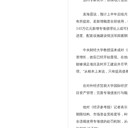
业内专家表示，后续地方债发行
袁海霞说，预计上半年后续月均发
有所提前。若新增额度全部使用，
3.65万亿元新增专项债理论上
进度、配套设施建设情况等因素限
中央财经大学教授温来成对《经
资增长，效应已经开始显现。在他
能够满足项目及时开工建设并尽早
理。“从根本上来说，只有提高债
在对外经济贸易大学国际经济贸
目资产管理；完善专项债发行与额
他对《经济参考报》记者表示，
期限结构、市场资金宽裕度等，科
全违规使用专项债的处罚机制，从根