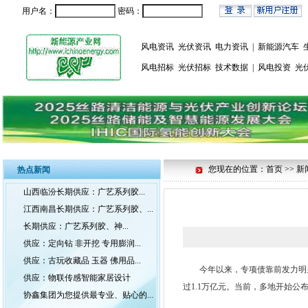
用户名：
密码：
风电资讯
光伏资讯
电力资讯
|
新能源汽车
风电招标
光伏招标
技术数据
|
风电投资
光
您现在的位置：首页 >> 新
热点新闻
山西临汾长期供应：广艺系列胶...
江西南昌长期供应：广艺系列胶、...
长期供应：广艺系列胶、神...
供应：定向钻 非开挖 专用膨润...
供应：古玩收藏品 玉器 佛用品...
今年以来，专项债靠前发力明显。
供应：物联传感智能家居设计
过1.1万亿元。当前，多地开始
协鑫集团为您提供最专业、贴心的...