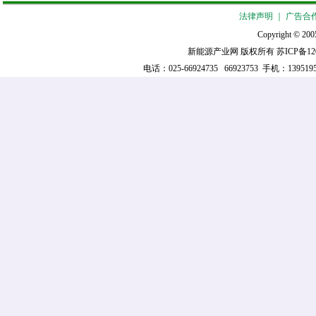
法律声明
｜
广告合
Copyright © 2005
新能源产业网 版权所有
苏ICP备12
电话：025-66924735 66923753 手机：139519521