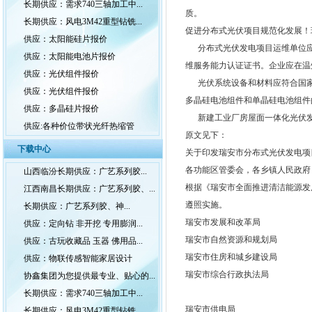
长期供应：需求740三轴加工中...
质。
长期供应：风电3M42重型钻铣...
促进分布式光伏项目规范化发展！
供应：太阳能硅片报价
分布式光伏发电项目运维单位应取
供应：太阳能电池片报价
维服务能力认证证书。企业应在温
供应：光伏组件报价
光伏系统设备和材料应符合国家现
供应：光伏组件报价
多晶硅电池组件和单晶硅电池组件的
供应：多晶硅片报价
新建工业厂房屋面一体化光伏发电
供应:各种价位带状光纤热缩管
原文见下：
下载中心
关于印发瑞安市分布式光伏发电项
各功能区管委会，各乡镇人民政府
山西临汾长期供应：广艺系列胶...
根据《瑞安市全面推进清洁能源发
江西南昌长期供应：广艺系列胶、...
遵照实施。
长期供应：广艺系列胶、神...
瑞安市发展和改革局
供应：定向钻 非开挖 专用膨润...
瑞安市自然资源和规划局
供应：古玩收藏品 玉器 佛用品...
瑞安市住房和城乡建设局
供应：物联传感智能家居设计
瑞安市综合行政执法局
协鑫集团为您提供最专业、贴心的...
长期供应：需求740三轴加工中...
瑞安市供电局
长期供应：风电3M42重型钻铣...