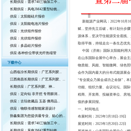
长期供应：需求740三轴加工中...
长期供应：风电3M42重型钻铣...
供应：太阳能硅片报价
新能源产业网讯：2022年10
供应：太阳能电池片报价
赋，坚持先立后破，有计划分步骤
供应：光伏组件报价
源体系，坚决守住能源安全底线、
供应：光伏组件报价
取得平衡，持续走出一条生态优先
供应：多晶硅片报价
中国（济南）国际太阳能利用大会是
供应:各种价位带状光纤热缩管
在山东国际会展中心举办，展会主
下载中心
物质能、风能、智能微网、绿色照
山西临汾长期供应：广艺系列胶...
会作为国内最大的分布式能源展会
江西南昌长期供应：广艺系列胶、...
“专业观众乃展会成功之命脉”，本
长期供应：广艺系列胶、神...
功能、组织力量、会议论坛、国际
供应：定向钻 非开挖 专用膨润...
程商、开发商、投融资单位、房地
供应：古玩收藏品 玉器 佛用品...
值的参展回报。
供应：物联传感智能家居设计
一、时间地点
协鑫集团为您提供最专业、贴心的...
布展时间：2023年3月18日-19日
长期供应：需求740三轴加工中...
展览时间：2023年3月20日-22日
长期供应：风电3M42重型钻铣...