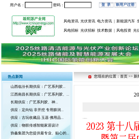
用户名：
密码：
风电资讯
光伏资讯
电力资讯
|
新能源汽车
风电招标
光伏招标
技术数据
|
风电投资
光
您现在的位置：首页 >> 新
热点新闻
山西临汾长期供应：广艺系列胶...
2
江西南昌长期供应：广艺系列胶、...
长期供应：广艺系列胶、神...
供应：定向钻 非开挖 专用膨润...
供应：古玩收藏品 玉器 佛用品...
供应：物联传感智能家居设计
协鑫集团为您提供最专业、贴心的...