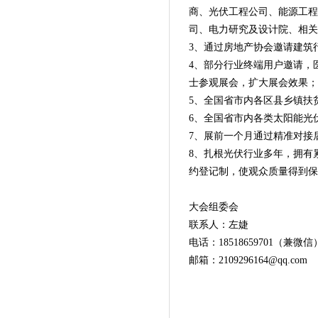
商、光伏工程公司、能源工程
司、电力研究及设计院、相关
3、
通过房地产协会邀请建筑
4、
部分行业终端用户邀请，
士参观展会，扩大展会效果；
5、
全国省市内各区县乡镇扶
6、
全国省市内各类太阳能光
7、
展前一个月通过精准对接
8、
扎根光伏行业多年，拥有
约登记制，使观众质量得到保
大会组委会
联系人：左婕
电话：18518659701（兼微信
邮箱：2109296164@qq.com