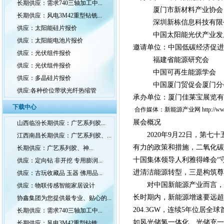
长期供应：需求740三轴加工中...
厦门市新材料产业协会
长期供应：风电3M42重型钻铣...
深圳新栋信息科技有限
供应：太阳能硅片报价
中国太阳能光伏产业发
供应：太阳能电池片报价
邀请单位：中国低碳经济促进
供应：光伏组件报价
福建省能源研究会
供应：光伏组件报价
中国可再生能源学会
供应：多晶硅片报价
中国厦门贸促会厦门分
供应:各种价位带状光纤热缩管
承办单位：厦门佳莱宝展览有
下载中心
合作媒体：新能源产业网
http://w
展会概况
山西临汾长期供应：广艺系列胶...
2020年9月22日，
江西南昌长期供应：广艺系列胶、...
有力的政策和措施，二氧化碳排
长期供应：广艺系列胶、神...
十国集体领导人利雅得峰会“
供应：定向钻 非开挖 专用膨润...
进清洁能源转型，三是构筑尊
供应：古玩收藏品 玉器 佛用品...
对中国新能源产业而言，
供应：物联传感智能家居设计
长时期内，新能源增速要远超
协鑫集团为您提供最专业、贴心的...
204.3GW，连续5年位
长期供应：需求740三轴加工中...
如风光储氢一体化、光储充一
长期供应：风电3M42重型钻铣...