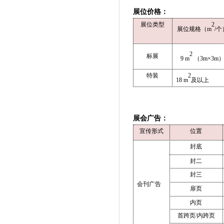
展位价格：
展位类型
2
展位规格（
m
/
个
2
标展
9
m
（3
m×3m
特装
2
18
m
及以上
展会广告：
宣传形式
位置
封底
封二
封三
会刊广告
扉页
内页
首跨页
/
内跨页