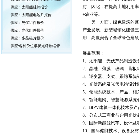
肘，因此，在提高土地利用率
供应：太阳能硅片报价
+农业等。
供应：太阳能电池片报价
另一方面，绿色建筑的蓬
供应：光伏组件报价
产业发展、新型城镇化建设三
供应：光伏组件报价
用，高度契合了全球绿色建筑
供应：多晶硅片报价
供应:各种价位带状光纤热缩管
展品范围：
1、
太阳能、光伏产品制造设
2、
晶硅、薄膜、玻璃、背板
3、
逆变器、支架、跟踪系统
4、
光伏系统及光伏电站设计
5、
储能系统技术、产品、相
6、
智能电网、智慧能源系统
7、
BIPV建筑一体化技术及产
8、
分布式工商业与户用光伏
9、
国际新能源汽车、设计及
10、
国际储能技术、设备及材