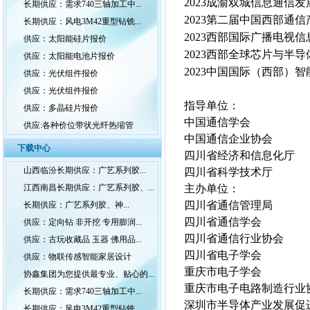
2023成渝双城信息通信发
长期供应：需求740三轴加工中...
2023
第二届
中国西部通信
长期供应：风电3M42重型钻铣...
2023西部国际广播电视
供应：太阳能硅片报价
2023西部全球芯片与半
供应：太阳能电池片报价
2023中国国际（西部）
供应：光伏组件报价
供应：光伏组件报价
指导
单位：
供应：多晶硅片报价
中国通信学会
供应:各种价位带状光纤热缩管
中国通信企业协会
下载中心
四川省经济和信息化厅
山西临汾长期供应：广艺系列胶...
四川省科学技术厅
江西南昌长期供应：广艺系列胶、...
主办单位：
四川省通信管理局
长期供应：广艺系列胶、神...
四川省通信学会
供应：定向钻 非开挖 专用膨润...
四川省通信行业协会
供应：古玩收藏品 玉器 佛用品...
四川省电子学会
供应：物联传感智能家居设计
重庆市电子学会
协鑫集团为您提供最专业、贴心的...
重庆市电子电路制造行业
长期供应：需求740三轴加工中...
深圳市半导体产业发展促
长期供应：风电3M42重型钻铣...