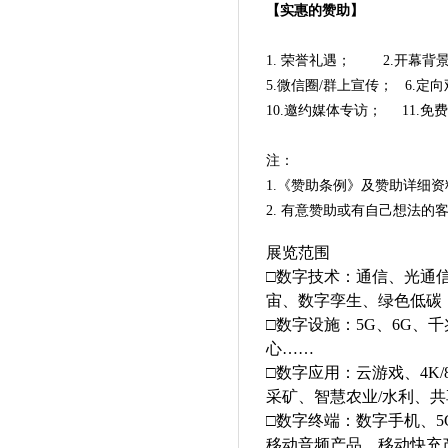
【实惠的赞助】
1. 荣誉礼遇； 2.开幕背
5.微信圈/群上宣传； 6
10.邀约媒体专访； 11.免
注：
1.《赞助条例》及赞助详细资
2.
有意赞助或有自己想法的
展览范围
□数字技术：通信、光通
宙、数字孪生、绿色低碳
□数字设施：5G、6G、千
心……
□数字应用：云游戏、4K
采矿、智慧农业/水利、
□数字终端：数字手机、5
移动音频产品、移动快充