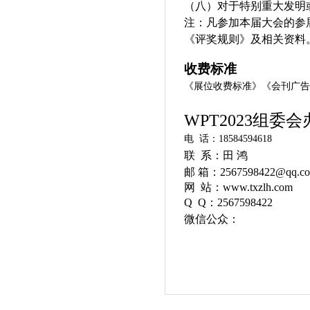
（八）对于特别重大发明
注：凡参加本届大会的参
《
评奖规则
》及
相关
资料
收费标准
《
展位收费标准
》《
会刊广告
WPT2023组委
电 话：18584594618
联 系：田
邮 箱：2567598422@qq.c
网 站：
www.txzlh.com
Q Q：2567598422
微信公众：