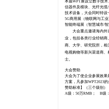
本届WPT展设立数字技
信器件及模块、光纤光缆
技术设备，大会同时特设
5G商用展（
物联网与工业
智能终端展
（
智慧城市
/
智
大会重点邀请海内外通
业，包括各类行业经销商
商、大学、研究院所，相
电视购物等新兴渠道商、
士。
大会
赞助
大会为了使企业参展效果
方案，凡参加WPT202
赞助标准】（三个级别）
A级：
50
万RMB； B级