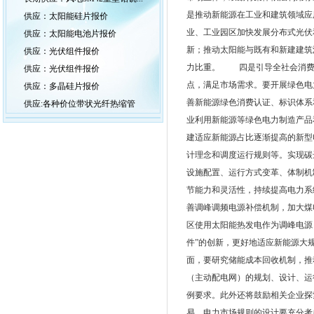
是推动新能源在工业和建筑领域应
供应：太阳能硅片报价
业、工业园区加快发展分布式光伏
供应：太阳能电池片报价
新；推动太阳能与既有和新建建筑
供应：光伏组件报价
力比重。 四是引导全社会消费
供应：光伏组件报价
点，满足市场需求。要开展绿色电
供应：多晶硅片报价
善新能源绿色消费认证、标识体系
供应:各种价位带状光纤热缩管
业利用新能源等绿色电力制造产
建适应新能源占比逐渐提高的新
计理念和调度运行规则等。实现碳
设施配置、运行方式变革、体制
节能力和灵活性，持续提高电力系
善调峰调频电源补偿机制，加大煤
区使用太阳能热发电作为调峰电源
件”的创新，更好地适应新能源大
面，要研究储能成本回收机制，
（主动配电网）的规划、设计、运
例要求。此外还将鼓励相关企业
易。电力市场规则的设计要充分考