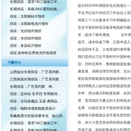
长期供应：需求740三轴加工中...
提出到2030年我国非化石能源占一
长期供应：风电3M42重型钻铣...
平总书记在中央经济工作会议上强
供应：太阳能硅片报价
局第三十六次集体学习中明确提出
供应：太阳能电池片报价
安全可靠的特高压输变电线路为载
供应：光伏组件报价
求，提供了根本遵循。 近年来
供应：光伏组件报价
提升，成本快速下降，已基本进入
供应：多晶硅片报价
的适应性不足、土地资源约束明显
供应:各种价位带状光纤热缩管
我们坚持以习近平新时代中国特色
下载中心
划，历时近两年，围绕新能源发展
康发展、保障合理空间需求、充分
山西临汾长期供应：广艺系列胶...
更好发挥新能源在能源保供增供
江西南昌长期供应：广艺系列胶、...
发利用模式上如何促进新能源高
长期供应：广艺系列胶、神...
并举，突出模式和制度创新，在
供应：定向钻 非开挖 专用膨润...
壁、荒漠地区为重点的大型风电光
供应：古玩收藏品 玉器 佛用品...
支撑、以稳定安全可靠的特高压输
供应：物联传感智能家居设计
励煤电与新能源企业开展实质性
协鑫集团为您提供最专业、贴心的...
性，加大力度支持农民利用自有建
长期供应：需求740三轴加工中...
市场主体，鼓励村集体依法利用
长期供应：风电3M42重型钻铣...