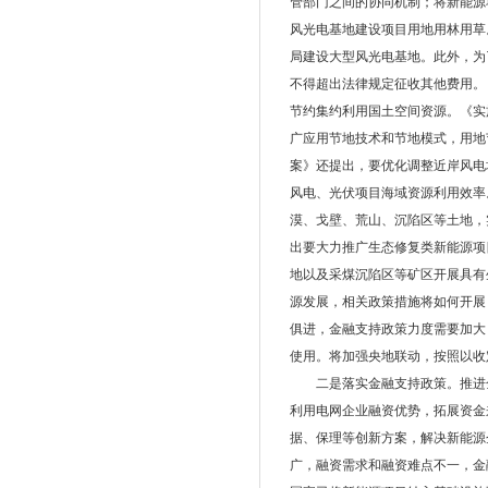
管部门之间的协同机制；将新能源
风光电基地建设项目用地用林用草
局建设大型风光电基地。此外，为
不得超出法律规定征收其他费用
节约集约利用国土空间资源。《实
广应用节地技术和节地模式，用地
案》还提出，要优化调整近岸风电
风电、光伏项目海域资源利用效率
漠、戈壁、荒山、沉陷区等土地，
出要大力推广生态修复类新能源项
地以及采煤沉陷区等矿区开展具
源发展，相关政策措施将如何开展
俱进，金融支持政策力度需要加
使用。将加强央地联动，按照以收
二是落实金融支持政策。推进金
利用电网企业融资优势，拓展资金
据、保理等创新方案，解决新能
广，融资需求和融资难点不一，金