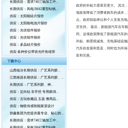
长期供应：需求740三轴加工中...
政府的补贴力度甚至更大。 其次
长期供应：风电3M42重型钻铣...
项政策降低了消费者购车的成本，
供应：太阳能硅片报价
点。政府鼓励单位和个人安装充电
供应：太阳能电池片报价
济支持。 最后，新能源汽车在车
供应：光伏组件报价
同。这项政策降低了新能源汽车的
供应：光伏组件报价
补贴、购置税减免、充电基础设施
供应：多晶硅片报价
汽车的发展和普及，同时也为环保
供应:各种价位带状光纤热缩管
富和完善。
下载中心
山西临汾长期供应：广艺系列胶...
江西南昌长期供应：广艺系列胶、...
长期供应：广艺系列胶、神...
供应：定向钻 非开挖 专用膨润...
供应：古玩收藏品 玉器 佛用品...
供应：物联传感智能家居设计
协鑫集团为您提供最专业、贴心的...
长期供应：需求740三轴加工中...
长期供应：风电3M42重型钻铣...