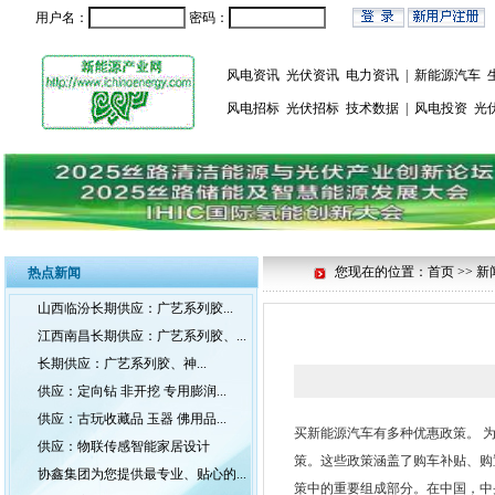
用户名：
密码：
风电资讯
光伏资讯
电力资讯
|
新能源汽车
风电招标
光伏招标
技术数据
|
风电投资
光
您现在的位置：首页 >> 新
热点新闻
山西临汾长期供应：广艺系列胶...
江西南昌长期供应：广艺系列胶、...
长期供应：广艺系列胶、神...
供应：定向钻 非开挖 专用膨润...
供应：古玩收藏品 玉器 佛用品...
买新能源汽车有多种优惠政策。 
供应：物联传感智能家居设计
策。这些政策涵盖了购车补贴、购
协鑫集团为您提供最专业、贴心的...
策中的重要组成部分。在中国，中