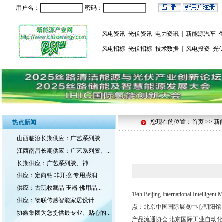
用户名：
密码：
风电资讯
光伏资讯
电力资讯
|
新能源汽车
风电招标
光伏招标
技术数据
|
风电投资
光
您现在的位置：首页 >> 新
热点新闻
山西临汾长期供应：广艺系列胶...
江西南昌长期供应：广艺系列胶、...
长期供应：广艺系列胶、神...
供应：定向钻 非开挖 专用膨润...
供应：古玩收藏品 玉器 佛用品...
19th Beijing International Intell
供应：物联传感智能家居设计
点：北京中国国际展览中心朝阳馆 Venue: 
协鑫集团为您提供最专业、贴心的...
产品流通协会 北京国际工业自动化展