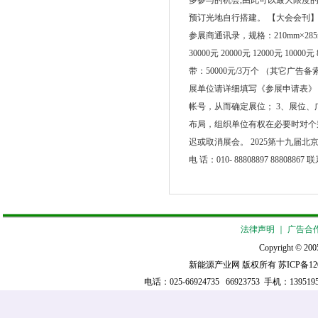
多参与的机会,由此可以最大限度
预订光地自行搭建。 【大会会刊
参展商通讯录，规格：210mm×28
30000元 20000元 12000元 100
带：50000元/3万个 （其它广
展单位请详细填写《参展申请表》
帐号，从而确定展位； 3、展位、
布局，组织单位有权在必要时对个
迟或取消展会。 2025第十九届北京国际工业自动化展览
电 话：010- 88808897 88808867 联
法律声明
｜
广告合
Copyright © 2005
新能源产业网 版权所有
苏ICP备12
电话：025-66924735 66923753 手机：139519521