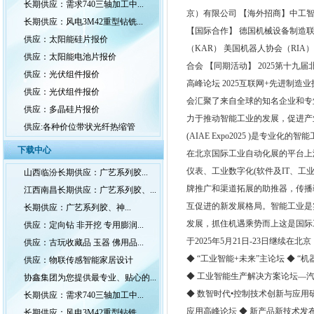
长期供应：需求740三轴加工中...
京）有限公司 【海外招商】中工智会展海外有限
长期供应：风电3M42重型钻铣...
【国际合作】 德国机械设备制造联
供应：太阳能硅片报价
（KAR） 美国机器人协会（RIA
供应：太阳能电池片报价
合会 【同期活动】 2025第十九
供应：光伏组件报价
高峰论坛 2025互联网+先进制
供应：光伏组件报价
会汇聚了来自全球的知名企业和专
供应：多晶硅片报价
力于推动智能工业的发展，促进产
供应:各种价位带状光纤热缩管
(AIAE Expo2025 )是
下载中心
在北京国际工业自动化展的平台上
仪表、工业数字化(软件及IT、
山西临汾长期供应：广艺系列胶...
牌推广和渠道拓展的助推器，传播
江西南昌长期供应：广艺系列胶、...
互促进的新发展格局。智能工业是
长期供应：广艺系列胶、神...
发展，抓住机遇乘势而上这是国际工业智
供应：定向钻 非开挖 专用膨润...
于2025年5月21日-23日继续
供应：古玩收藏品 玉器 佛用品...
◆ “工业智能+未来”主论坛 ◆ 
供应：物联传感智能家居设计
◆ 工业智能生产解决方案论坛—汽车
协鑫集团为您提供最专业、贴心的...
◆ 数智时代•控制技术创新与应用
长期供应：需求740三轴加工中...
应用高峰论坛 ◆ 新产品新技术发布
长期供应：风电3M42重型钻铣...