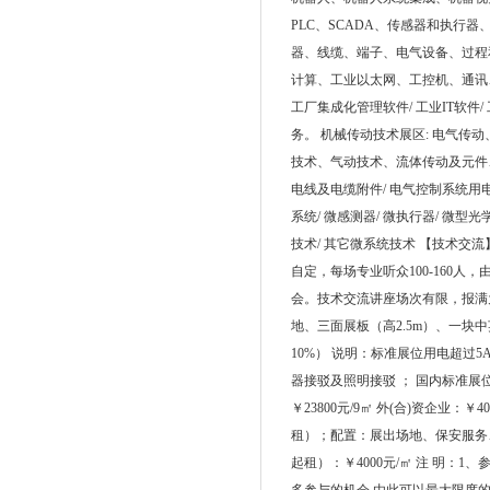
PLC、SCADA、传感器和执
器、线缆、端子、电气设备、过程和
计算、工业以太网、工控机、通讯
工厂集成化管理软件/ 工业IT软件
务。 机械传动技术展区: 电气传
技术、气动技术、流体传动及元件、
电线及电缆附件/ 电气控制系统用电
系统/ 微感测器/ 微执行器/ 微型光
技术/ 其它微系统技术 【技术
自定，每场专业听众100-160
会。技术交流讲座场次有限，报满为止，
地、三面展板（高2.5m）、一块
10%） 说明：标准展位用电超过
器接驳及照明接驳 ； 国内标准展位 
￥23800元/9㎡ 外(合)资企业：￥
租）；配置：展出场地、保安服务、
起租）：￥4000元/㎡ 注 明：