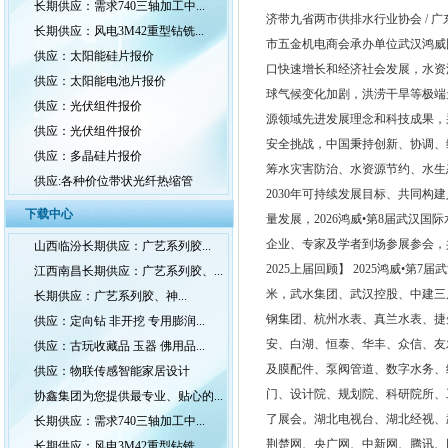
长期供应：需求740三轴加工中...
济带九省两市供排水行业协会 / 广
长期供应：风电3M42重型钻铣...
市五金机电商会承办单位武汉鸿威国
供应：太阳能硅片报价
口快速增长和经济社会发展，水资
供应：太阳能电池片报价
球气候变化加剧，洪涝干旱等极端
供应：光伏组件报价
源领域先进发展理念和科技成果，
供应：光伏组件报价
安全挑战，中国秉持创新、协调、
供应：多晶硅片报价
筹水灾害防治、水资源节约、水生
供应:各种价位带状光纤热缩管
2030年可持续发展目标、共同
下载中心
量发展，2026鸿威•第8届武汉国际
企业、专家及学者到场参展参会，
山西临汾长期供应：广艺系列胶...
2025上届回顾】 2025鸿威•第
江西南昌长期供应：广艺系列胶、...
米，武水集团、武汉控股、中建三
长期供应：广艺系列胶、神...
钢集团、杭州水表、真兰水表、捷
供应：定向钻 非开挖 专用膨润...
安、白湖、恒泰、华丰、众信、友
供应：古玩收藏品 玉器 佛用品...
及膜配件、泵阀管道、数字水务、
供应：物联传感智能家居设计
门、设计院、规划院、科研院所、
协鑫集团为您提供最专业、贴心的...
了展会。湖北电视台、湖北经视、
长期供应：需求740三轴加工中...
荆楚网、央广网、中新网、腾讯、网
长期供应：风电3M42重型钻铣...