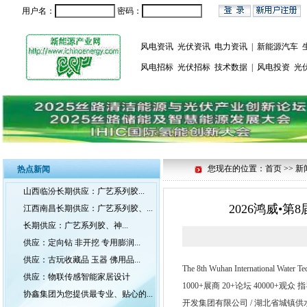
用户名：
密码：
风电资讯
光伏资讯
电力资讯
|
新能源汽车
风电招标
光伏招标
技术数据
|
风电投资
光
您现在的位置：首页 >> 新
热点新闻
山西临汾长期供应：广艺系列胶...
2026鸿威
江西南昌长期供应：广艺系列胶、...
长期供应：广艺系列胶、神...
供应：定向钻 非开挖 专用膨润...
供应：古玩收藏品 玉器 佛用品...
The 8th Wuhan International
供应：物联传感智能家居设计
1000+展商 20+论坛 4000
协鑫集团为您提供最专业、贴心的...
开发集团有限公司 / 湖北省城镇