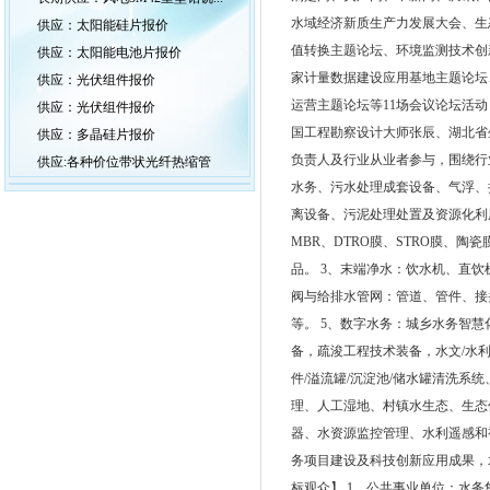
水域经济新质生产力发展大会、生
供应：太阳能硅片报价
值转换主题论坛、环境监测技术创
供应：太阳能电池片报价
家计量数据建设应用基地主题论坛
供应：光伏组件报价
运营主题论坛等11场会议论坛活
供应：光伏组件报价
国工程勘察设计大师张辰、湖北省
供应：多晶硅片报价
负责人及行业从业者参与，围绕行业
供应:各种价位带状光纤热缩管
水务、污水处理成套设备、气浮、
离设备、污泥处理处置及资源化利
MBR、DTRO膜、STRO膜、
品。 3、末端净水：饮水机、直
阀与给排水管网：管道、管件、接
等。 5、数字水务：城乡水务智
备，疏浚工程技术装备，水文/水利
件/溢流罐/沉淀池/储水罐清洗系
理、人工湿地、村镇水生态、生态
器、水资源监控管理、水利遥感和
务项目建设及科技创新应用成果，水
标观众】 1、公共事业单位：水