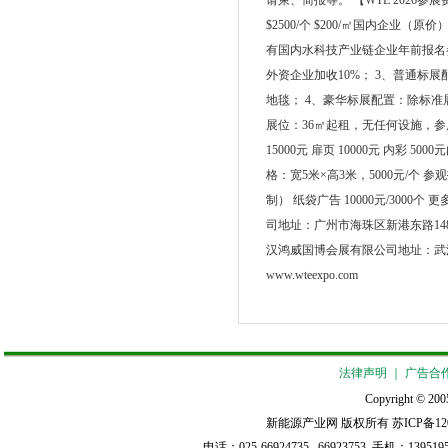
请柬、简报等。 【WTE 2026参展
$2500/个 $200/㎡国内企业（原价）
有国内水科技产业链企业年前报名参
外资企业加收10%； 3、普通标展
地毯； 4、豪华标展配置：除标
展位：36㎡起租，无任何设施，参展
15000元 扉页 10000元 内彩 50
格：宽5米×高3米，5000元/个 参
制） 纸袋广告 10000元/300
司地址：广州市海珠区新港东路148号环球贸
汉鸿威国博会展有限公司地址：武汉市汉
www.wteexpo.com
法律声明
｜
广告合
Copyright © 2005
新能源产业网 版权所有
苏ICP备12
电话：025-66924735 66923753 手机：139519521