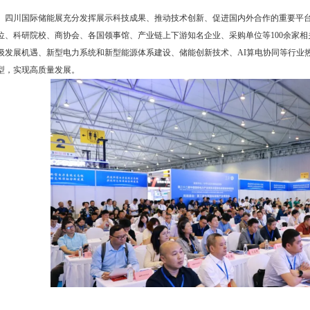
四川国际储能展充分发挥展示科技成果、推动技术创新、促进国内外合作的重要平台
位、科研院校、商协会、各国领事馆、产业链上下游知名企业、采购单位等100余家
级发展机遇、新型电力系统和新型能源体系建设、储能创新技术、AI算电协同等行业
型，实现高质量发展。