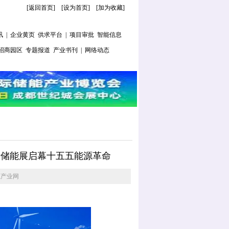
[返回首页]
[
设为首页
] [
加为收藏
]
讯
|
企业黄页
供求平台
|
项目审批
智能信息
招商园区
专题报道
产业书刊
|
网络动态
国际储能展启幕十五五能源革命
源产业网