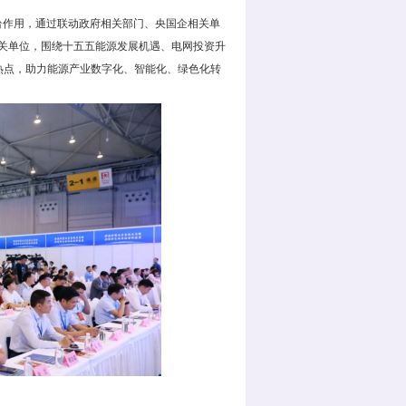
作用，通过联动政府相关部门、央国企相关单
相关单位，围绕十五五能源发展机遇、电网投资升
热点，助力能源产业数字化、智能化、绿色化转