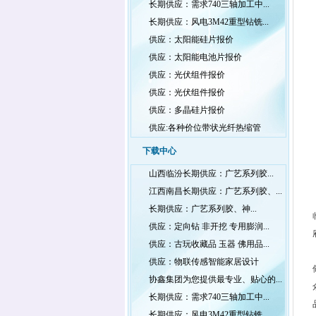
长期供应：需求740三轴加工中...
长期供应：风电3M42重型钻铣...
供应：太阳能硅片报价
供应：太阳能电池片报价
供应：光伏组件报价
供应：光伏组件报价
供应：多晶硅片报价
供应:各种价位带状光纤热缩管
下载中心
山西临汾长期供应：广艺系列胶...
江西南昌长期供应：广艺系列胶、...
长期供应：广艺系列胶、神...
供应：定向钻 非开挖 专用膨润...
供应：古玩收藏品 玉器 佛用品...
供应：物联传感智能家居设计
协鑫集团为您提供最专业、贴心的...
长期供应：需求740三轴加工中...
长期供应：风电3M42重型钻铣...