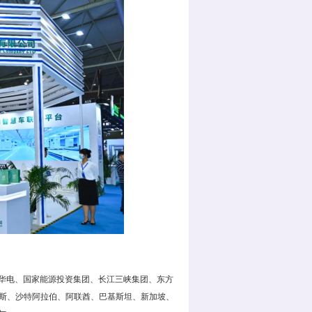
国华电、国家能源投资集团、长江三峡集团、东方
罗斯、沙特阿拉伯、阿联酋、巴基斯坦、新加坡、