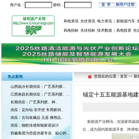
用户名：
密码：
风电资讯
光伏资讯
电力资讯
|
新能源汽车
风电招标
光伏招标
技术数据
|
风电投资
光
您现在的位置：首页 >> 新
热点新闻
山西临汾长期供应：广艺系列胶...
锚定十五五能源基地建设
江西南昌长期供应：广艺系列胶、...
长期供应：广艺系列胶、神...
供应：定向钻 非开挖 专用膨润...
供应：古玩收藏品 玉器 佛用品...
新能源产业网讯：在国家双碳战
供应：物联传感智能家居设计
位，成为国内新能源开发、跨境电
协鑫集团为您提供最专业、贴心的...