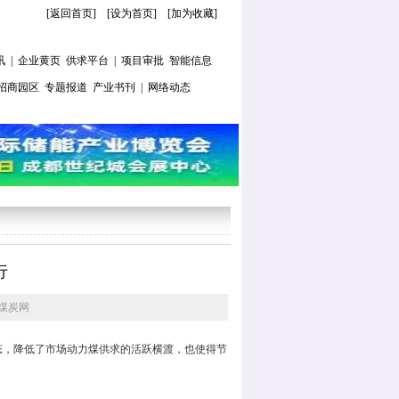
[返回首页]
[
设为首页
] [
加为收藏
]
讯
|
企业黄页
供求平台
|
项目审批
智能信息
招商园区
专题报道
产业书刊
|
网络动态
行
煤炭网
，降低了市场动力煤供求的活跃横渡，也使得节