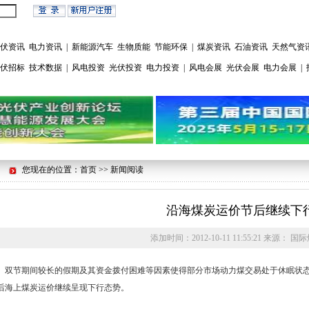
伏资讯
电力资讯
|
新能源汽车
生物质能
节能环保
|
煤炭资讯
石油资讯
天然气资
伏招标
技术数据
|
风电投资
光伏投资
电力投资
|
风电会展
光伏会展
电力会展
|
您现在的位置：首页 >> 新闻阅读
沿海煤炭运价节后继续下
添加时间：
2012-10-11 11:55:21
来源：
国际
双节期间较长的假期及其资金拨付困难等因素使得部分市场动力煤交易处于休眠状态
后海上煤炭运价继续呈现下行态势。