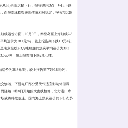
OCFI)再现大幅下行，报收808.03点，环比下跌
%，而华南线指数表现依旧相对稳定，报收736.26
运价方面，10月9日，秦皇岛至上海航线2-3
均运价为28.1元/吨，较上报告期下跌1.3元/吨;
岛至南京航线2-3万吨船舶的煤炭平均运价为38.3
.5元/吨，较上报告期下跌2.8元/吨。
38.8元/吨，较上报告期下跌0.8元/吨。
交惨淡。下游电厂部分受天气适宜影响休假调
而随着10月8日开始的大秦线检修，北方港口库
市场或将持续低迷。国内海上煤炭运价的下行态势
。