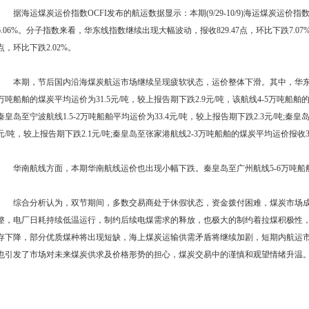
据海运煤炭运价指数OCFI发布的航运数据显示：本期(9/29-10/9)海运煤炭运价指数(
6.06%。分子指数来看，华东线指数继续出现大幅波动，报收829.47点，环比下跌7.07
点，环比下跌2.02%。
本期，节后国内沿海煤炭航运市场继续呈现疲软状态，运价整体下滑。其中，华东航线
万吨船舶的煤炭平均运价为31.5元/吨，较上报告期下跌2.9元/吨，该航线4-5万吨船舶的平
秦皇岛至宁波航线1.5-2万吨船舶平均运价为33.4元/吨，较上报告期下跌2.3元/吨;秦皇
元/吨，较上报告期下跌2.1元/吨;秦皇岛至张家港航线2-3万吨船舶的煤炭平均运价报收33
华南航线方面，本期华南航线运价也出现小幅下跌。秦皇岛至广州航线5-6万吨船舶运价为
综合分析认为，双节期间，多数交易商处于休假状态，资金拨付困难，煤炭市场成
整，电厂日耗持续低温运行，制约后续电煤需求的释放，也极大的制约着拉煤积极性，
存下降，部分优质煤种将出现短缺，海上煤炭运输供需矛盾将继续加剧，短期内航运
也引发了市场对未来煤炭供求及价格形势的担心，煤炭交易中的谨慎和观望情绪升温