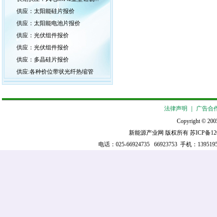
供应：太阳能硅片报价
供应：太阳能电池片报价
供应：光伏组件报价
供应：光伏组件报价
供应：多晶硅片报价
供应:各种价位带状光纤热缩管
法律声明
｜
广告合
Copyright © 2005
新能源产业网 版权所有
苏ICP备12
电话：025-66924735 66923753 手机：139519521