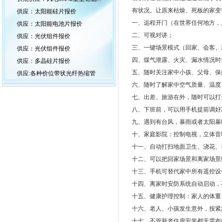
有状况。让原来枯燥、死板的家变
供应：太阳能硅片报价
一、远程开门（在世界任何地方，
供应：太阳能电池片报价
二、可视对讲；
供应：光伏组件报价
三、一键场景模式（回家、会客、
供应：光伏组件报价
四、煤气泄露、火灾、漏水情况时
供应：多晶硅片报价
五、随时关注家中小孩、父母、保
供应:各种价位带状光纤热缩管
六、随时了解家中空气质量、温度
七、出差、旅游在外，随时可以打
八、下班前，可以用手机提前调好
九、遇到有台风，暴雨或者太阳暴
十、家庭影院：控制电视，立体音
十一、自动打扫地面卫生、浇花、
十二、可以把回家场景和离家场景
十三、手机可替代家中所有遥控设
十四、离家时安防系统自动启动，
十五、健康护理控制：家人的体重
十六、老人、小孩发生意外，按紧
十七、不管新老住房安装都无需布