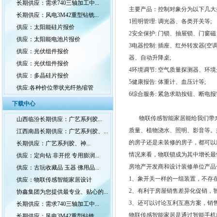
长期供应：需求740三轴加工中...
主要产品：控制对象分为以下几大
长期供应：风电3M42重型钻铣...
1照明管理: 调光器、各类开关等;
供应：太阳能硅片报价
2安全保护: 门锁、抽屉锁、门窗
供应：太阳能电池片报价
3电器控制: 插座、红外转发器(
供应：光伏组件报价
器、自动升降桌;
供应：光伏组件报价
4环境调节: 空气质量探测器、环
供应：多晶硅片报价
5健康报告: 体重计、血压计等;
供应:各种价位带状光纤热缩管
6综合服务: 紧急求助按钮、断电
下载中心
物联传感智能家居能给我们带来的
山西临汾长期供应：广艺系列胶...
质量、植物浇水、照明、影音等。如
江西南昌长期供应：广艺系列胶、...
的房子还是未装修的房子，都可以
长期供应：广艺系列胶、神...
情况来看，物联锁成为其中增长最
供应：定向钻 非开挖 专用膨润...
房地产开发商和设计装修单位产品
供应：古玩收藏品 玉器 佛用品...
1、象开关一样的一组装置，不存
供应：物联传感智能家居设计
2、有利于房屋销售差异化促销，
协鑫集团为您提供最专业、贴心的...
3、还可以讨论互利互惠方案，销
长期供应：需求740三轴加工中...
物联传感智能家居是通过智能手机
长期供应：风电3M42重型钻铣...