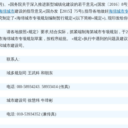
号)、«国务院关于深入推进新型城镇化建设的若干意见»(国发〔2016〕8
海绵城市
建设的指导意见»(国办发【2015】75号),指导各地做好
海绵城市
究制定了«海绵城市专项规划编制暂行规定»(以下简称«规定»), 现印发给
请各地接照«规定》要求,结合实际，抓紧端制海第城市专项规划，于20
市海绵城市专项规划草案，按程序組批。 «规定»执行中遇到的问题及建议
和城市建设司。
联系人:
域多规划司 王武科 和朝东
电话: 0l0-58934243. 58933414 (传真)
城市建设司 徐慧纬 牛璋彬
电活: 010-53934352 (兼传真)