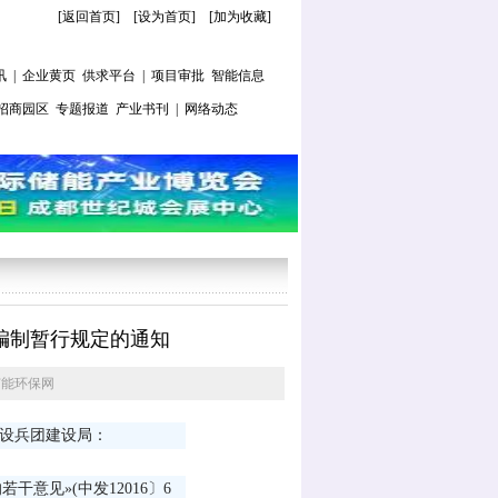
[返回首页]
[
设为首页
] [
加为收藏
]
讯
|
企业黄页
供求平台
|
项目审批
智能信息
招商园区
专题报道
产业书刊
|
网络动态
编制暂行规定的通知
节能环保网
建设兵团建设局：
干意见»(中发12016〕6