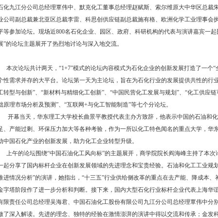
石化九江分公司总经理覃伟中、默克化工董事总经理赵赋斯、索尔维原大中华区总裁
业公司副总裁兼北亚区总裁李雷、科思创供应链副总裁施有格、欧洲化学工业理事会执行董事
平等参加论坛。现场近800名石化企业、园区、政府、科研机构的代表与演讲嘉宾一起
展”的论坛主题展开了热烈地讨论与深入地交流。
本次论坛共计两天，“1+7”模式的论坛内容模式为石化企业的创新发展打造了一个“
个性需求并存的大平台。论坛第一天为主论坛，旨在为石化行业的发展提供共性的行业
工转型与创新”、“新材料与精细化工创新”、“中国民营化工发展与规划”、“化工供应链
础原理市场分析及预测”、“互联网+与化工智能制造”等七个分论坛。
开幕当天，华东理工大学校长曲景平教授代表主办方致辞，他表示中国的石油和化
足、产能过剩、环保压力加大等各种考验，作为一所以化工特色闻名的重点大学，华
动中国石化产业的创新发展，助力化工企业转型升级。
上午的论坛围绕“中国石油化工风向标”的主题展开，商学院院长阎海峰主持了本次
一起分享了国内标杆企业在创新发展领域的先进理念和宝贵经验。石油和化工工业规划
推进情况分析”的演讲，她指出，“十三五”行业供给侧改革的重点在去产能、降成本
金字塔阶段作了进一步分析和判断。接下来，国内大型石化行业标杆企业代表上海华
有限责任公司总经理吴海君、中国石油化工股份有限公司九江分公司总经理覃伟中分
做了深入解读。先进的理念、独特的经验在激情澎湃的演讲中得以交流和传承；金发