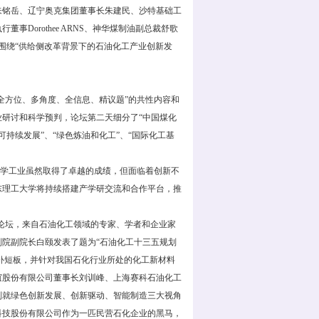
朱铭岳、辽宁奥克集团董事长朱建民、沙特基础工
Dorothee ARNS、神华煤制油副总裁舒歌
围绕“供给侧改革背景下的石油化工产业创新发
全方位、多角度、全信息、精议题”的共性内容和
研讨和科学预判，论坛第二天细分了“中国煤化
可持续发展”、“绿色炼油和化工”、“国际化工基
学工业虽然取得了卓越的成绩，但面临着创新不
东理工大学将持续搭建产学研交流和合作平台，推
论坛，来自石油化工领域的专家、学者和企业家
院副院长白颐发表了题为“石油化工十三五规划
、补短板，并针对我国石化行业所处的化工新材料
谊股份有限公司董事长刘训峰、上海赛科石油化工
别就绿色创新发展、创新驱动、智能制造三大视角
科技股份有限公司作为一匹民营石化企业的黑马，