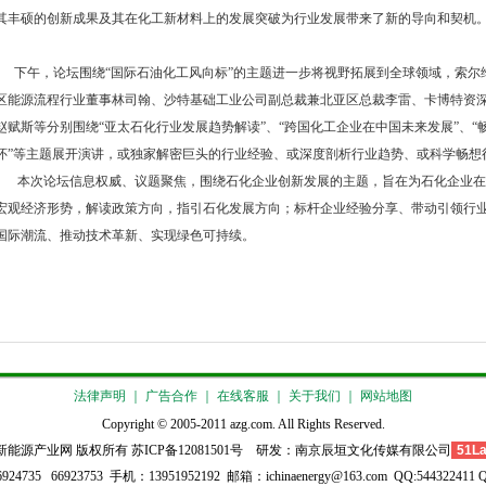
其丰硕的创新成果及其在化工新材料上的发展突破为行业发展带来了新的导向和契机
下午，论坛围绕“国际石油化工风向标”的主题进一步将视野拓展到全球领域，索尔
区能源流程行业董事林司翰、沙特基础工业公司副总裁兼北亚区总裁李雷、卡博特资
赵赋斯等分别围绕“亚太石化行业发展趋势解读”、“跨国化工企业在中国未来发展”、“
怀”等主题展开演讲，或独家解密巨头的行业经验、或深度剖析行业趋势、或科学畅想
本次论坛信息权威、议题聚焦，围绕石化企业创新发展的主题，旨在为石化企业在新
宏观经济形势，解读政策方向，指引石化发展方向；标杆企业经验分享、带动引领行
国际潮流、推动技术革新、实现绿色可持续。
法律声明
｜
广告合作
｜
在线客服
｜
关于我们
｜
网站地图
Copyright © 2005-2011 azg.com. All Rights Reserved.
新能源产业网 版权所有
苏ICP备12081501号
研发：
南京辰垣文化传媒有限公司
51L
24735 66923753 手机：13951952192 邮箱：ichinaenergy@163.com QQ:544322411 Q