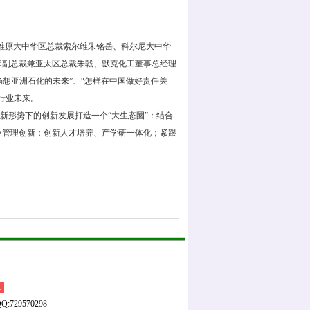
。
维原大中华区总裁索尔维朱铭岳、科尔尼大中华
深副总裁兼亚太区总裁朱戟、默克化工董事总经理
畅想亚洲石化的未来”、“怎样在中国做好责任关
行业未来。
形势下的创新发展打造一个“大生态圈”：结合
业管理创新；创新人才培养、产学研一体化；紧跟
a
Q:729570298