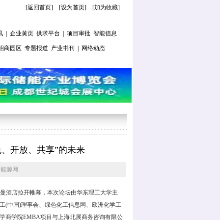
[返回首页]
[
设为首页
] [
加为收藏
]
讯
|
企业黄页
供求平台
|
项目审批
智能信息
招商园区
专题报道
产业书刊
|
网络动态
色、开放、共享”的未来
国能源网
铂尔曼酒店拉开帷幕，本次论坛由华东理工大学主
工(中国)理事会、绿色化工信息网、欧洲化学工
由华东理工大学商学院EMBA项目与上海北展商务咨询有限公