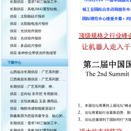
长期供应：需求740三轴加工中...
长期供应：风电3M42重型钻铣...
供应：太阳能硅片报价
供应：太阳能电池片报价
供应：光伏组件报价
顶级规格之行业峰
供应：光伏组件报价
供应：多晶硅片报价
供应:各种价位带状光纤热缩管
下载中心
山西临汾长期供应：广艺系列胶...
江西南昌长期供应：广艺系列胶、...
长期供应：广艺系列胶、神...
供应：定向钻 非开挖 专用膨润...
供应：古玩收藏品 玉器 佛用品...
1
、
本届论坛将秉持上届论坛“峰
供应：物联传感智能家居设计
2
、
论坛将紧贴行业最新趋势、新
协鑫集团为您提供最专业、贴心的...
3
、
论坛还邀请到了国际同行“大
长期供应：需求740三轴加工中...
长期供应：风电3M42重型钻铣...