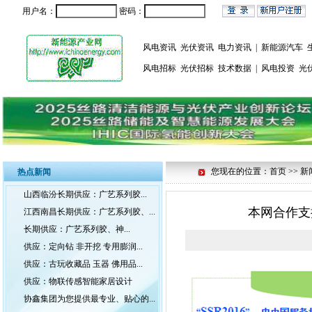
用户名：
密码：
风电资讯
光伏资讯
电力资讯
|
新能源汽车
风电招标
光伏招标
技术数据
|
风电投资
光
您现在的位置：首页 >> 新
热点新闻
山西临汾长期供应：广艺系列胶...
本网合作支
江西南昌长期供应：广艺系列胶、...
长期供应：广艺系列胶、神...
供应：定向钻 非开挖 专用膨润...
供应：古玩收藏品 玉器 佛用品...
供应：物联传感智能家居设计
协鑫集团为您提供最专业、贴心的...